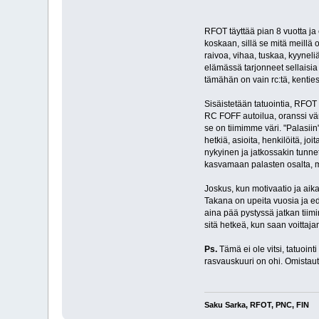
RFOT täyttää pian 8 vuotta ja
koskaan, sillä se mitä meillä 
raivoa, vihaa, tuskaa, kyyneliä
elämässä tarjonneet sellaisia a
tämähän on vain rc:tä, kenties 
Sisäistetään tatuointia, RFOT
RC FOFF autoilua, oranssi vär
se on tiimimme väri. "Palasii
hetkiä, asioita, henkilöitä, 
nykyinen ja jatkossakin tunnet
kasvamaan palasten osalta, mut
Joskus, kun motivaatio ja aika
Takana on upeita vuosia ja e
aina pää pystyssä jatkan tiimi
sitä hetkeä, kun saan voittajan
Ps.
Tämä ei ole vitsi, tatuointi
rasvauskuuri on ohi. Omistaut
Saku Sarka, RFOT, PNC, FIN