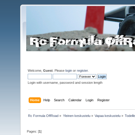
Welcome,
Guest
. Please
login
or
register
.
Login with username, password and session length
Home
Help
Search
Calendar
Login
Register
Rc Formula OffRoad
»
Yleinen keskustelu
»
Vapaa keskustelu
»
Todell
Pages: [
1
]