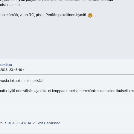
oista latelee.
i oo elämää, vaan RC, piste. Perään pakollinen hymiö
tumista
2013, 23:45:46 »
e vasta tekeekin miehekkään.
a, mutta kyllä oon vähän ajatellu, et kroppaa rupeis enemmänkin koristelee ikuisella m
Pro-R BL
&
LEGENDA IV - Von Oscarsson