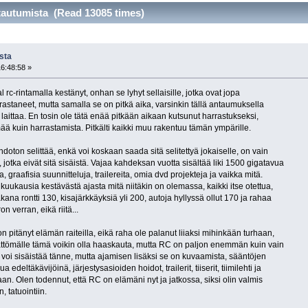
tautumista (Read 13085 times)
sta
16:48:58 »
 rc-rintamalla kestänyt, onhan se lyhyt sellaisille, jotka ovat jopa
rastaneet, mutta samalla se on pitkä aika, varsinkin tällä antaumuksella
laittaa. En tosin ole tätä enää pitkään aikaan kutsunut harrastukseksi,
kuin harrastamista. Pitkälti kaikki muu rakentuu tämän ympärille.
oton selittää, enkä voi koskaan saada sitä selitettyä jokaiselle, on vain
 jotka eivät sitä sisäistä. Vajaa kahdeksan vuotta sisältää liki 1500 gigatavua
a, graafisia suunnitteluja, trailereita, omia dvd projekteja ja vaikka mitä.
uukausia kestävästä ajasta mitä niitäkin on olemassa, kaikki itse otettua,
kana rontti 130, kisajärkkäyksiä yli 200, autoja hyllyssä ollut 170 ja rahaa
 verran, eikä riitä...
on pitänyt elämän raiteilla, eikä raha ole palanut liiaksi mihinkään turhaan,
ttömälle tämä voikin olla haaskauta, mutta RC on paljon enemmän kuin vain
 voi sisäistää tänne, mutta ajamisen lisäksi se on kuvaamista, sääntöjen
 edeltäkävijöinä, järjestysasioiden hoidot, trailerit, tiiserit, tiimilehti ja
kaan. Olen todennut, että RC on elämäni nyt ja jatkossa, siksi olin valmis
, tatuointiin.