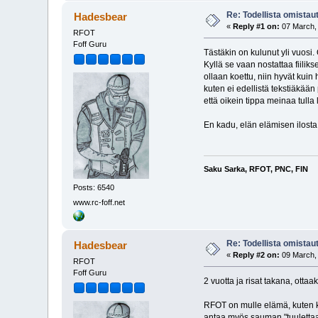
Re: Todellista omistau
Hadesbear
«
Reply #1 on:
07 March, 
RFOT
Foff Guru
Tästäkin on kulunut yli vuosi
Kyllä se vaan nostattaa fiiliks
ollaan koettu, niin hyvät kuin 
kuten ei edellistä tekstiäkää
että oikein tippa meinaa tulla l
En kadu, elän elämisen ilosta
Saku Sarka, RFOT, PNC, FIN
Posts: 6540
www.rc-foff.net
Re: Todellista omistau
Hadesbear
«
Reply #2 on:
09 March, 
RFOT
Foff Guru
2 vuotta ja risat takana, ottaa
RFOT on mulle elämä, kuten ke
antaa myös sauman "tuulettaa"