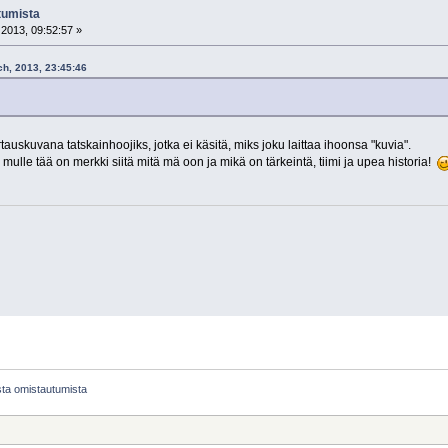
tumista
2013, 09:52:57 »
ch, 2013, 23:45:46
auskuvana tatskainhoojiks, jotka ei käsitä, miks joku laittaa ihoonsa "kuvia".
, mulle tää on merkki siitä mitä mä oon ja mikä on tärkeintä, tiimi ja upea historia!
ista omistautumista