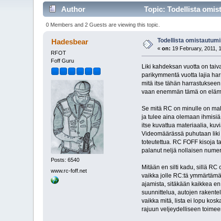
Author
Topic: Todellista omis
0 Members and 2 Guests are viewing this topic.
Todellista omistautumi
Hadesbear
«
on:
19 February, 2011, 
RFOT
Foff Guru
Liki kahdeksan vuotta on taival
parikymmentä vuotta lajia har
mitä itse tähän harrastukseen 
vaan enemmän tämä on elämää 
Se mitä RC on minulle on mahd
ja tulee aina olemaan ihmisiä,
itse kuvattua materiaalia, kuvi
Videomäärässä puhutaan liki k
toteutettua. RC FOFF kisoja ta
palanut neljä nollaisen numeron
Posts: 6540
Mitään en silti kadu, sillä RC 
www.rc-foff.net
vaikka jolle RC:tä ymmärtämä
ajamista, sitäkään kaikkea en
suunnittelua, autojen rakentelua
vaikka mitä, lista ei lopu kos
rajuun veljeydelliseen toimeen