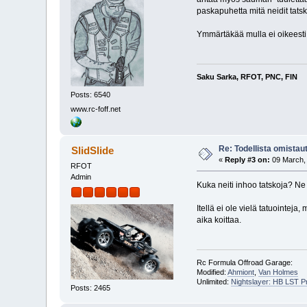
paskapuhetta mitä neidit tatsk
Ymmärtäkää mulla ei oikeest
Saku Sarka, RFOT, PNC, FIN
Posts: 6540
www.rc-foff.net
Re: Todellista omistau
SlidSlide
«
Reply #3 on:
09 March, 
RFOT
Admin
Kuka neiti inhoo tatskoja? N
Itellä ei ole vielä tatuointej
aika koittaa.
Rc Formula Offroad Garage:
Modified:
Ahmiont
,
Van Holmes
Unlimited:
Nightslayer: HB LST 
Posts: 2465