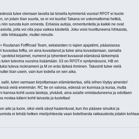
 edessä tulee olemaan tavalla tai toisella kymmeniä vuosia! RFOT ei kuole
on, on jotain liian suurta, se ei voi kuolla! Takana on uskomattomai hetkiä,
 niin surusta kuin onnesta. Erilaisia autoja, onnentunteita ja kaikki ne ovat
sioita, joita voi olla jopa vaikea käsitellä. Joku voisi huvittuneena hihkaista,
sille hihkaajalle, muttei minulle.
 = Ruutanan FoffRoad Team, sekalaisten rc-lajien ajajatiimi, pääasiassa
i kuvastaa foffia, on aina kuvastanut ja tulee aina kuvastamaan, samalla
n" upotetut kirjaimet, numerot ja lyhenteet kuvaavat elämässä tärkeimpiä
joita tulen tulevina vuosina lisäämään. 03 on RFOT:n syntymävuosi, HB on
uksi tuleva nicknameni ja M on eräs tärkeä ihminen. Tatuointi tulee vielä
tei liian usein, vain kun todella on sen aika.
 sallii, tulen varmaan kirjoittamaan elämänkertaa, sillä siihen löytyy aineisto!
dessä vielä enemmän. RC tie on valoisa, edessä on kunniaa ja kuraa, mutta
ni kanssa kohti uusia taistoja, ylväästi, aina asialle omistautuneena ja odottaen
a nostaa käteni kohti taivasta ja tuulettaa!
 on aito ja tuore, siksi vielä sävyt haalentuvat, kun iho pääsee sinuiksi ja
umista ei tehdä hetken mielijohteesta vaan todellisesta rakkaudesta jotakin kohtaa