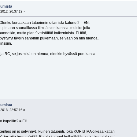
tumista
2012, 20:37:19 »
. Olenko kertaakaan tatuoinnin ottamista katunut? = EN.
et pintaan saunaillassa tiimiläisten kanssa, muistot joita
huonotkin, mutta pian 9v sisältää kaikenlaista. Ei tätä,
n pystynyt täysin sanoihin pukemaan, se vaan on niin hienoa,
inssiin.
 ja RC, se jos mikä on hienoa, etenkin hyvässä porukassa!
tumista
2013, 22:57:16 »
ko kupoliin? = EI!
nties on jo selvinnyt. Ikuinen tatuointi, joka KORISTAA oikeaa kättäni
, jos niin hyvin pärjää. En ole katunut hetkeäkään, enkä kuuntele sitä