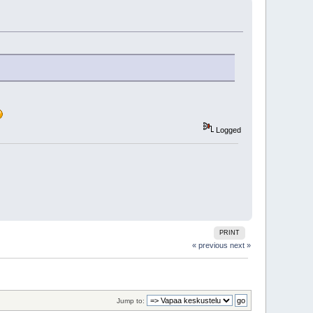
Logged
PRINT
« previous
next »
Jump to: