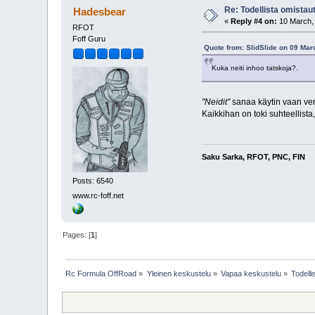
Re: Todellista omistau
Hadesbear
«
Reply #4 on:
10 March, 
RFOT
Foff Guru
Quote from: SlidSlide on 09 Mar
Kuka neiti inhoo tatskoja?.
"Neidit"
sanaa käytin vaan vert
Kaikkihan on toki suhteellista
Saku Sarka, RFOT, PNC, FIN
Posts: 6540
www.rc-foff.net
Pages: [
1
]
Rc Formula OffRoad
»
Yleinen keskustelu
»
Vapaa keskustelu
»
Todell