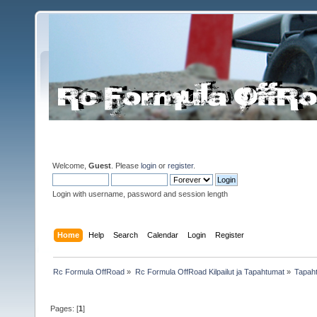
Welcome,
Guest
. Please
login
or
register
.
Login with username, password and session length
Home
Help
Search
Calendar
Login
Register
Rc Formula OffRoad
»
Rc Formula OffRoad Kilpailut ja Tapahtumat
»
Tapah
Pages: [
1
]