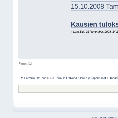
15.10.2008 Tam
Kausien tulok
«
Last Edit: 01 November, 2008, 14:2
Pages: [
1
]
Rc Formula OffRoad
»
Rc Formula OffRoad Kilpailut ja Tapahtumat
»
Tapah
SMF 2.0.19
|
SMF © 