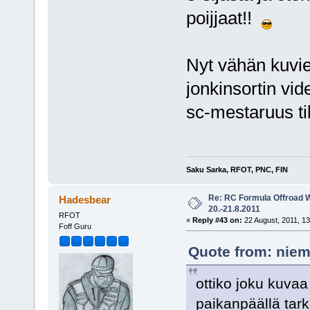
poijjaat!!
Nyt vähän kuvien
jonkinsortin vi
sc-mestaruus tili
Saku Sarka, RFOT, PNC, FIN
Re: RC Formula Offroad 
Hadesbear
20.-21.8.2011
RFOT
«
Reply #43 on:
22 August, 2011, 13
Foff Guru
Quote from: niem
ottiko joku kuvaa 
paikanpäällä tar