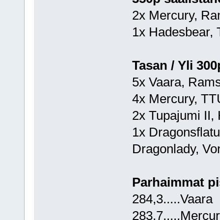
2x Mercury, R
1x Hadesbear, 
Tasan / Yli 300
5x Vaara, Ram
4x Mercury, TT
2x Tupajumi II
1x Dragonsflatu
Dragonlady, Von
Parhaimmat pi
284,3.....Vaara
283,7.....Mercu