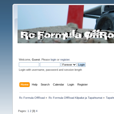
Welcome,
Guest
. Please
login
or
register
.
Login with username, password and session length
Home
Help
Search
Calendar
Login
Register
Rc Formula OffRoad
»
Rc Formula OffRoad Kilpailut ja Tapahtumat
»
Tapah
Pages:
1
2
[
3
]
4