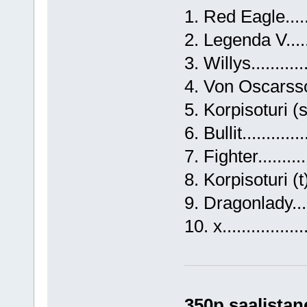
1. Red Eagle.....
2. Legenda V....
3. Willys..........
4. Von Oscarsson
5. Korpisoturi (s)
6. Bullit............
7. Fighter...........
8. Korpisoturi (t)
9. Dragonlady...
10. x................
350p saalistan