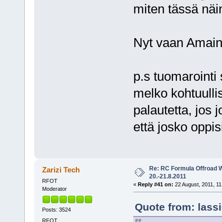
miten tässä nä
Nyt vaan Amaini
p.s tuomarointi
melko kohtuullis
palautetta, jos 
että josko oppis
Re: RC Formula Offroad 
Zarizi Tech
20.-21.8.2011
RFOT
«
Reply #41 on:
22 August, 2011, 11
Moderator
Quote from: lassi
Posts: 3524
RFOT