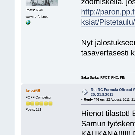
zoomiskella, jo
http://paron.
Posts: 6540
www.rc-foff.net
ksiat/Pistetaulu
Nyt jalostuksee
tasavertasesti 
Saku Sarka, RFOT, PNC, FIN
Re: RC Formula Offroad 
lassi68
20.-21.8.2011
FOFF Competitor
«
Reply #46 on:
22 August, 2011, 21
Posts: 121
Hienot tilastot!
Samun työsken
KAUKANA!!!!!! 