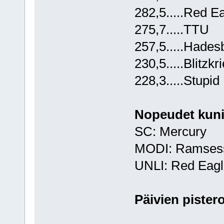
282,5.....Red E
275,7.....TTU
257,5.....Hades
230,5.....Blitzkr
228,3.....Stupid
Nopeudet kuni
SC: Mercury
MODI: Ramses
UNLI: Red Eagl
Päivien pister