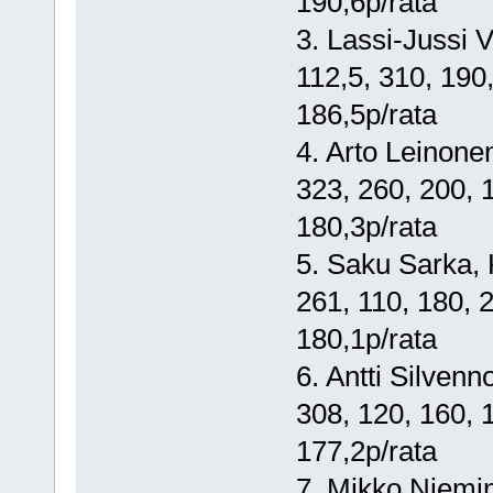
190,6p/rata
3. Lassi-Jussi 
112,5, 310, 190,
186,5p/rata
4. Arto Leinonen, 
323, 260, 200, 18
180,3p/rata
5. Saku Sarka, Ko
261, 110, 180, 2
180,1p/rata
6. Antti Silvennoi
308, 120, 160, 17
177,2p/rata
7. Mikko Nieminen,