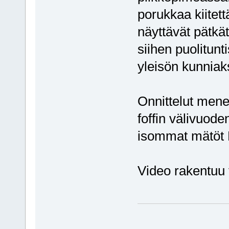
porukkaa kiitett
näyttävät pätkä
siihen puolitunt
yleisön kunniak
Onnittelut menes
foffin välivuode
isommat mätöt 
Video rakentuu