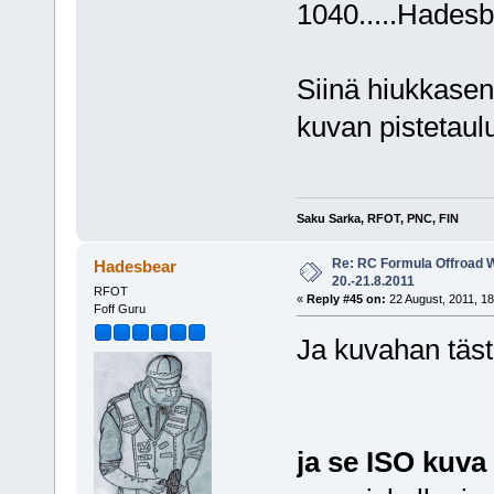
1040.....Hades
Siinä hiukkasen e
kuvan pistetaulu
Saku Sarka, RFOT, PNC, FIN
Re: RC Formula Offroad 
Hadesbear
20.-21.8.2011
RFOT
«
Reply #45 on:
22 August, 2011, 18
Foff Guru
Ja kuvahan täst
ja se ISO kuva 