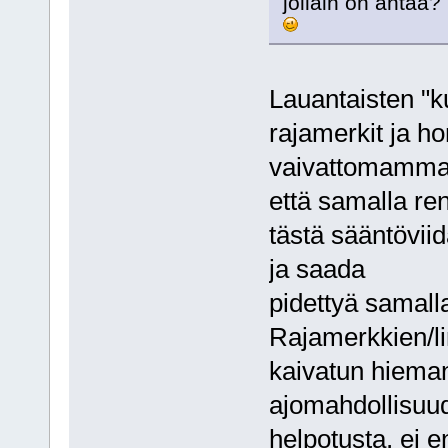
jollain on antaa?
Lauantaisten "ku
rajamerkit ja h
vaivattomamma
että samalla re
tästä sääntövii
ja saada
pidettyä samall
Rajamerkkien/li
kaivatun hiema
ajomahdollisuud
helpotusta, ei e