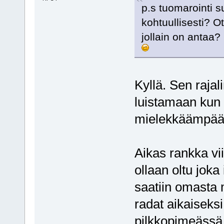
p.s tuomarointi s
kohtuullisesti? Ot
jollain on antaa?
Kyllä. Sen raja
luistamaan kun 
mielekkäämpääki
Aikas rankka vii
ollaan oltu joka
saatiin omasta m
radat aikaiseksi
pilkkopimeässä.