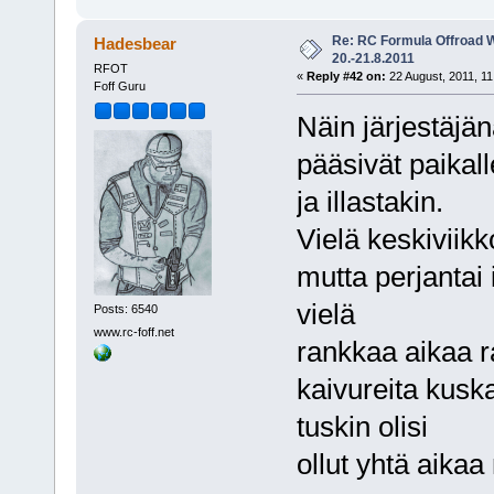
Re: RC Formula Offroad 
Hadesbear
20.-21.8.2011
RFOT
«
Reply #42 on:
22 August, 2011, 11
Foff Guru
Näin järjestäjänä 
pääsivät paikal
ja illastakin.
Vielä keskiviikk
mutta perjantai 
vielä
Posts: 6540
www.rc-foff.net
rankkaa aikaa ra
kaivureita kuska
tuskin olisi
ollut yhtä aikaa