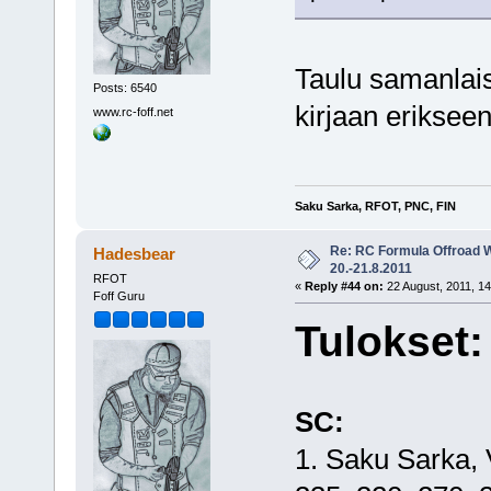
Taulu samanlaise
Posts: 6540
kirjaan erikseen
www.rc-foff.net
Saku Sarka, RFOT, PNC, FIN
Re: RC Formula Offroad 
Hadesbear
20.-21.8.2011
RFOT
«
Reply #44 on:
22 August, 2011, 14
Foff Guru
Tulokset:
SC:
1. Saku Sarka, Vaa