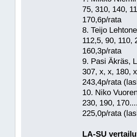
75, 310, 140, 110
170,6p/rata
8. Teijo Lehtonen
112,5, 90, 110, 
160,3p/rata
9. Pasi Äkräs, Le
307, x, x, 180, x.
243,4p/rata (la
10. Niko Vuorenma
230, 190, 170.....
225,0p/rata (la
LA-SU vertailut