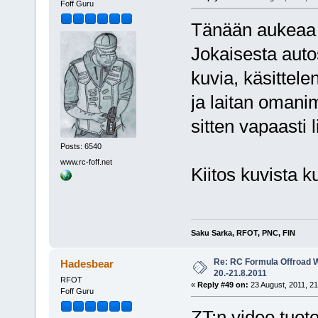
Foff Guru
Tänään aukeaa 
Jokaisesta aut
kuvia, käsittele
ja laitan omanim
sitten vapaasti 
Posts: 6540
www.rc-foff.net
Kiitos kuvista k
Saku Sarka, RFOT, PNC, FIN
Re: RC Formula Offroad 
Hadesbear
20.-21.8.2011
RFOT
«
Reply #49 on:
23 August, 2011, 21
Foff Guru
ZT:n video tuoto