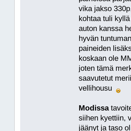
vika jakso 330p,
kohtaa tuli kyll
auton kanssa he
hyvän tuntuman 
paineiden lisäks
koskaan ole MM:
joten tämä mer
saavutetut meriit
vellihousu
Modissa
tavoite
siihen kyettiin,
jäänyt ja taso o