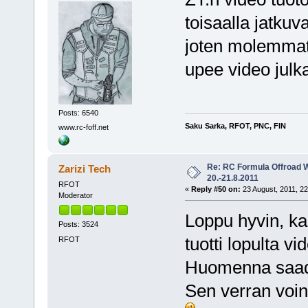
toisaalla jatkuv
joten molemmat
upee video jul
Posts: 6540
Saku Sarka, RFOT, PNC, FIN
www.rc-foff.net
Re: RC Formula Offroad 
Zarizi Tech
20.-21.8.2011
RFOT
«
Reply #50 on:
23 August, 2011, 22
Moderator
Loppu hyvin, kai
Posts: 3524
tuotti lopulta v
RFOT
Huomenna saada
Sen verran voin