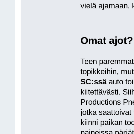
vielä ajamaan, k
Omat ajot?
Teen paremmat a
topikkeihin, mut
SC:ssä
auto toi
kiitettävästi. S
Productions Pn
jotka saattoiv
kiinni paikan to
paineissa pärjät