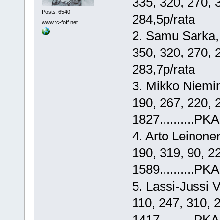
335, 320, 270, 310
Posts: 6540
284,5p/rata
www.rc-foff.net
2. Samu Sarka, Me
350, 320, 270, 280
283,7p/rata
3. Mikko Niemine
190, 267, 220, 220
1827..........PK
4. Arto Leinonen,
190, 319, 90, 220,
1589..........PK
5. Lassi-Jussi 
110, 247, 310, 250
1417..........PK