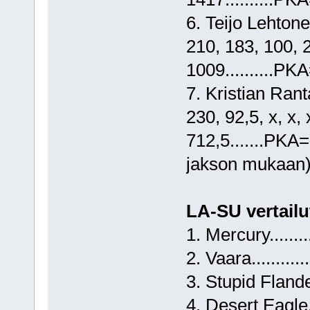
6. Teijo Lehtonen
210, 183, 100, 200
1009..........PK
7. Kristian Rantan
230, 92,5, x, x, x, x
712,5.......PKA=
jakson mukaan
LA-SU vertailut
1. Mercury.........
2. Vaara............
3. Stupid Flande
4. Desert Eagle...