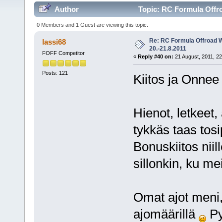
Author
Topic: RC Formula Offro
0 Members and 1 Guest are viewing this topic.
Re: RC Formula Offroad 
lassi68
20.-21.8.2011
FOFF Competitor
«
Reply #40 on:
21 August, 2011, 22
Posts: 121
Kiitos ja Onnee 
Hienot, letkeet, a
tykkäs taas tosi
Bonuskiitos niill
sillonkin, ku mei
Omat ajot meni, 
ajomäärillä
Py