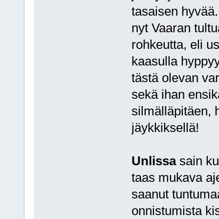
tasaisen hyvää.
nyt Vaaran tultu
rohkeutta, eli u
kaasulla hyppy
tästä olevan va
sekä ihan ensik
silmälläpitäen, 
jäykkiksellä!
Unlissa
sain kun
taas mukava aje
saanut tuntumaa
onnistumista kis