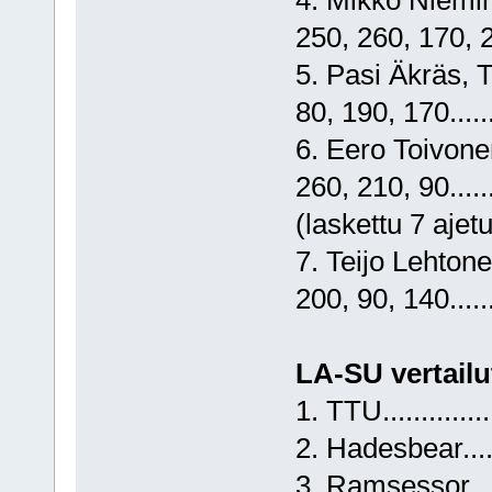
4. Mikko Niemine
250, 260, 170, 2
5. Pasi Äkräs, T
80, 190, 170....
6. Eero Toivonen
260, 210, 90....
(laskettu 7 aje
7. Teijo Lehtone
200, 90, 140....
LA-SU vertailut
1. TTU............
2. Hadesbear.....
3. Ramsessor....