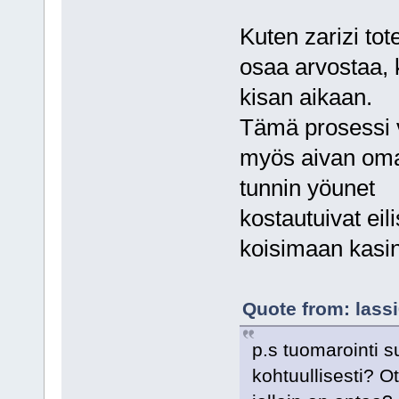
Kuten zarizi tot
osaa arvostaa, 
kisan aikaan.
Tämä prosessi 
myös aivan oma
tunnin yöunet
kostautuivat eili
koisimaan kas
Quote from: lassi
p.s tuomarointi s
kohtuullisesti? Ot