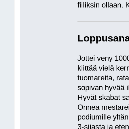
fiiliksin ollaan.
Loppusana
Jottei veny 1000
kiittää vielä ker
tuomareita, rata
sopivan hyvää i
Hyvät skabat saa
Onnea mestareil
podiumille yltä
3-sijasta ja eten