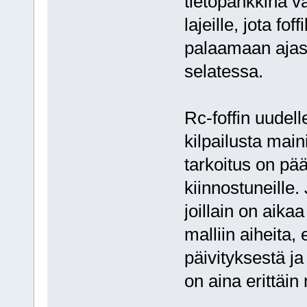
tietopankkina v
lajeille, jota f
palaamaan ajas
selatessa.
Rc-foffin uudel
kilpailusta main
tarkoitus on pää
kiinnostuneille
joillain on aika
malliin aiheita,
päivityksestä j
on aina erittäin