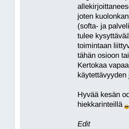
allekirjoittanee
joten kuolonka
(softa- ja palve
tulee kysyttävä
toimintaan liitt
tähän osioon tai 
Kertokaa vapaas
käytettävyyden 
Hyvää kesän odo
hiekkarinteillä
Edit