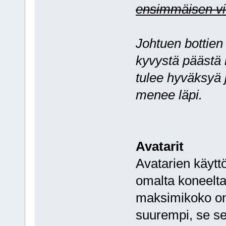
ensimmäisen vi
Johtuen bottien
kyvystä päästä 
tulee hyväksyä 
menee läpi.
Avatarit
Avatarien käytt
omalta koneelta t
maksimikoko on 
suurempi, se se