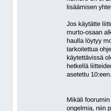
lisäämisen yht
Jos käytätte lii
murto-osaan al
haulla löytyy 
tarkoitettua ohj
käytettävissä ol
hetkellä liitte
asetettu 10:ee
Mikäli foorumin
ongelmia, niin 