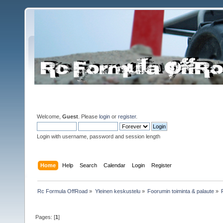
Welcome,
Guest
. Please
login
or
register
.
Login with username, password and session length
Home
Help
Search
Calendar
Login
Register
Rc Formula OffRoad
»
Yleinen keskustelu
»
Foorumin toiminta & palaute
»
Pages: [
1
]