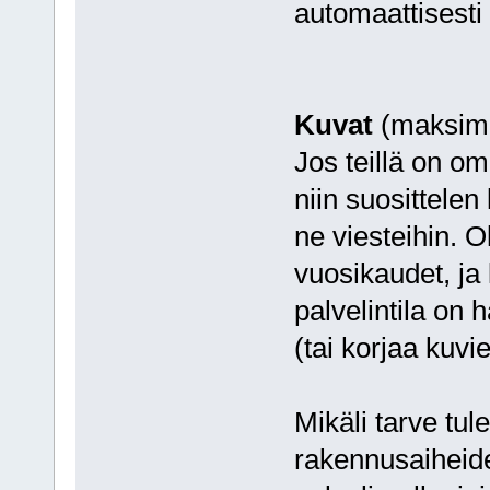
automaattisesti
Kuvat
(maksimi
Jos teillä on om
niin suosittelen
ne viesteihin. O
vuosikaudet, ja 
palvelintila on 
(tai korjaa kuvi
Mikäli tarve tul
rakennusaiheide