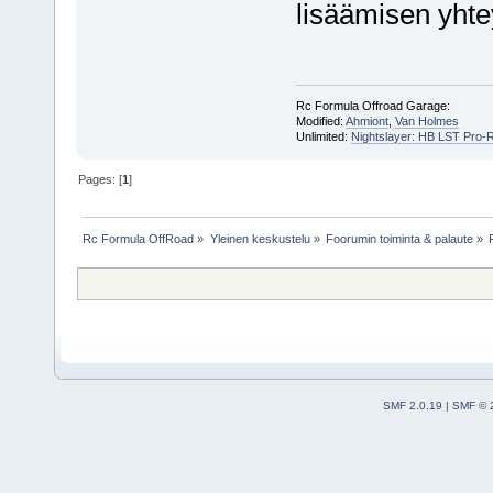
lisäämisen yht
Rc Formula Offroad Garage:
Modified:
Ahmiont
,
Van Holmes
Unlimited:
Nightslayer: HB LST Pro-
Pages: [
1
]
Rc Formula OffRoad
»
Yleinen keskustelu
»
Foorumin toiminta & palaute
»
SMF 2.0.19
|
SMF © 