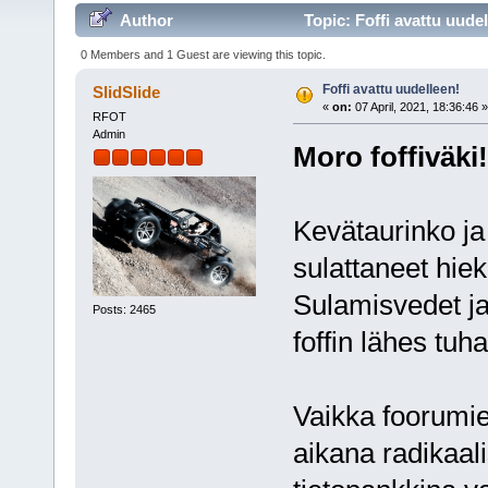
Author
Topic: Foffi avattu uude
0 Members and 1 Guest are viewing this topic.
Foffi avattu uudelleen!
SlidSlide
«
on:
07 April, 2021, 18:36:46 »
RFOT
Admin
Moro foffiväki!
Kevätaurinko ja
sulattaneet hiek
Sulamisvedet ja
Posts: 2465
foffin lähes tu
Vaikka foorumie
aikana radikaalis