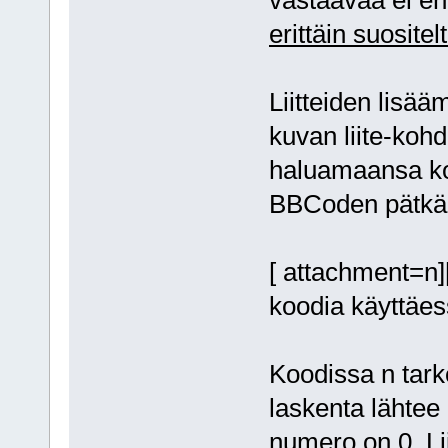
erittäin suositel
Liitteiden lisää
kuvan liite-kohd
haluamaansa koh
BBCoden pätkä
[ attachment=n
koodia käyttäes
Koodissa n tarko
laskenta lähtee 
numero on 0. Lii