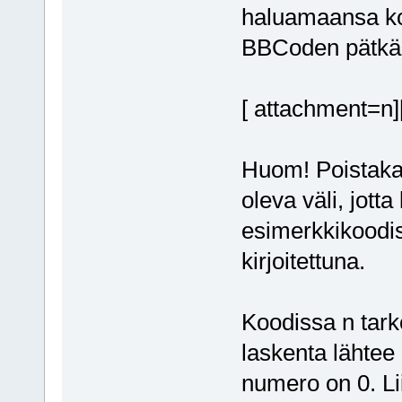
haluamaansa koh
BBCoden pätkä
[ attachment=n]
Huom! Poistakaa
oleva väli, jotta
esimerkkikoodis
kirjoitettuna.
Koodissa n tarko
laskenta lähtee 
numero on 0. Lii