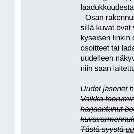
laadukkuudesta
- Osan rakennus
sillä kuvat ovat
kyseisen linkin 
osoitteet tai lad
uudelleen näkyv
niin saan laitet
Uudet jäsenet 
Vaikka foorumin 
harjaantunut bott
kuvavarmennuks
Tästä syystä
uu