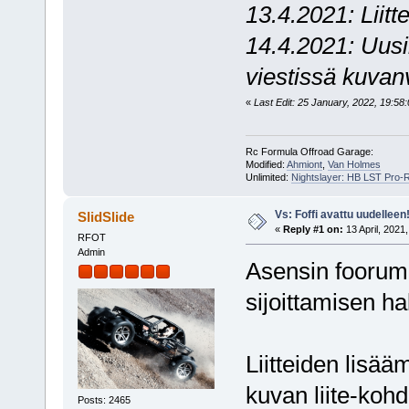
13.4.2021: Liitt
14.4.2021: Uusi
viestissä kuva
«
Last Edit: 25 January, 2022, 19:58:
Rc Formula Offroad Garage:
Modified:
Ahmiont
,
Van Holmes
Unlimited:
Nightslayer: HB LST Pro-
Vs: Foffi avattu uudelleen
SlidSlide
«
Reply #1 on:
13 April, 2021
RFOT
Admin
Asensin foorumil
sijoittamisen h
Liitteiden lisää
kuvan liite-kohd
Posts: 2465