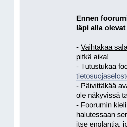
Ennen foorumi
läpi alla olevat
-
Vaihtakaa sal
pitkä aika!
- Tutustukaa f
tietosuojaselos
- Päivittäkää av
ole näkyvissä ta
- Foorumin kiel
halutessaan sen
itse englantia,