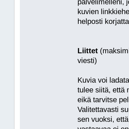
palvelimelleni, 
kuvien linkkieh
helposti korjatt
Liittet
(maksimi
viesti)
Kuvia voi ladata 
tulee siitä, ett
eikä tarvitse pe
Valitettavasti s
sen vuoksi, että
vastaavaa ei en