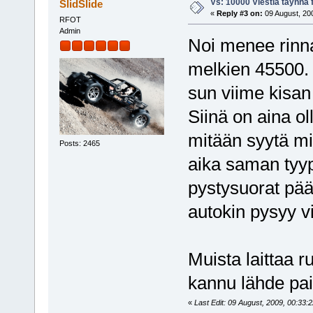
Vs: 10000 Viestiä täynnä 
SlidSlide
«
Reply #3 on:
09 August, 200
RFOT
Admin
Noi menee rinna
melkien 45500.
sun viime kisan b
Siinä on aina ol
mitään syytä mik
Posts: 2465
aika saman tyypp
pystysuorat pää
autokin pysyy vi
Muista laittaa r
kannu lähde pai
«
Last Edit: 09 August, 2009, 00:33:2