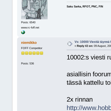
Saku Sarka, RFOT, PNC, FIN
Posts: 6540
www.rc-foff.net
Vs: 10000 Viestiä täynnä 
niemikko
«
Reply #2 on:
09 August, 200
FOFF Competitor
10002:s viesti ru
Posts: 536
asiallisin fooru
tässä kattellu to
2x rinnan
http://www.hobb