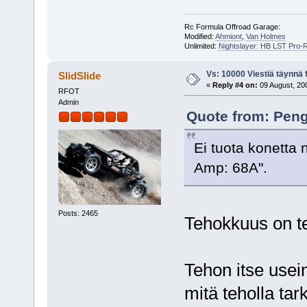
Rc Formula Offroad Garage:
Modified:
Ahmiont
,
Van Holmes
Unlimited:
Nightslayer: HB LST Pro-
Vs: 10000 Viestiä täynnä 
SlidSlide
«
Reply #4 on:
09 August, 200
RFOT
Admin
Quote from: Peng
Ei tuota konetta 
Amp: 68A".
Posts: 2465
Tehokkuus on te
Tehon itse usein
mitä teholla tar