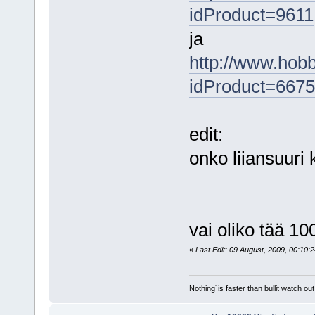
idProduct=9611
ja
http://www.hobb
idProduct=6675
edit:
onko liiansuuri
vai oliko tää 1
«
Last Edit: 09 August, 2009, 00:10:
Nothing´is faster than bullit watch out