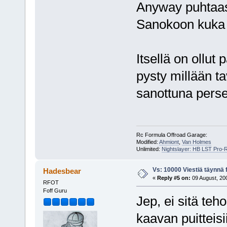
Anyway puhtaas
Sanokoon kuka 
Itsellä on ollut
pysty millään t
sanottuna perse
Rc Formula Offroad Garage:
Modified:
Ahmiont
,
Van Holmes
Unlimited:
Nightslayer: HB LST Pro-
Vs: 10000 Viestiä täynnä 
Hadesbear
«
Reply #5 on:
09 August, 200
RFOT
Foff Guru
Jep, ei sitä teh
kaavan puitteisi