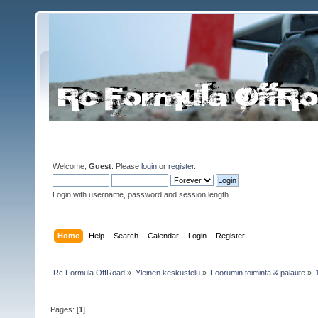
Welcome,
Guest
. Please
login
or
register
.
Login with username, password and session length
Home
Help
Search
Calendar
Login
Register
Rc Formula OffRoad
»
Yleinen keskustelu
»
Foorumin toiminta & palaute
»
Pages: [
1
]