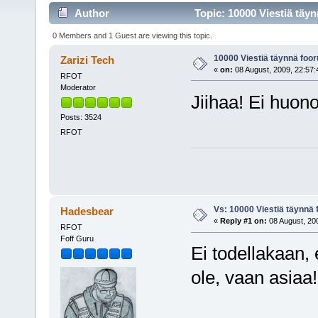
Author
Topic: 10000 Viestiä täy
0 Members and 1 Guest are viewing this topic.
10000 Viestiä täynnä foor
Zarizi Tech
«
on:
08 August, 2009, 22:57:
RFOT
Moderator
Jiihaa! Ei huono
Posts: 3524
RFOT
Vs: 10000 Viestiä täynnä 
Hadesbear
«
Reply #1 on:
08 August, 200
RFOT
Foff Guru
Ei todellakaan, 
ole, vaan asia