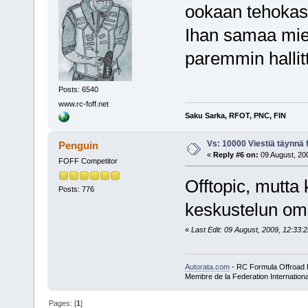
ookaan tehokas 
Ihan samaa mielt
paremmin hallitt
Posts: 6540
www.rc-foff.net
Saku Sarka, RFOT, PNC, FIN
Vs: 10000 Viestiä täynnä 
Penguin
«
Reply #6 on:
09 August, 200
FOFF Competitor
Offtopic, mutta 
Posts: 776
keskustelun oma
«
Last Edit: 09 August, 2009, 12:33:
Autorata.com
- RC Formula Offroad
Membre de la Federation Internationa
Pages: [
1
]