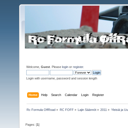
Welcome,
Guest
. Please
login
or
register
.
Login with username, password and session length
Home
Help
Search
Calendar
Login
Register
Rc Formula OffRoad
»
RC FOFF
»
Lajin Säännöt
»
2011
»
Yleisiä ja U
Pages: [
1
]