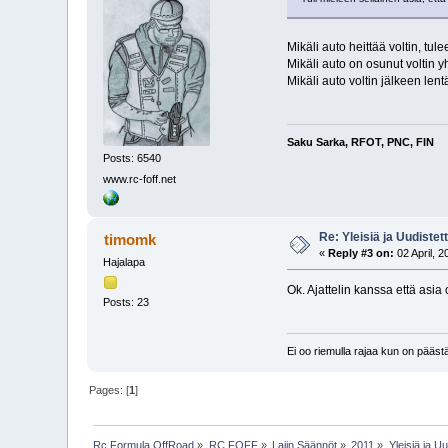
Mikäli auto heittää voltin, tul
Mikäli auto on osunut voltin y
Mikäli auto voltin jälkeen lent
Saku Sarka, RFOT, PNC, FIN
Posts: 6540
www.rc-foff.net
Re: Yleisiä ja Uudistet
timomk
«
Reply #3 on:
02 April, 2
Hajalapa
Ok. Ajattelin kanssa että asia 
Posts: 23
Ei oo riemulla rajaa kun on pääs
Pages: [
1
]
Rc Formula OffRoad
»
RC FOFF
»
Lajin Säännöt
»
2011
»
Yleisiä ja U