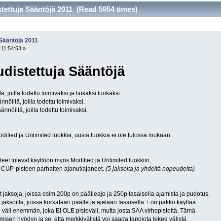
stettuja Sääntöjä 2011 (Read 5954 times)
 Sääntöjä 2011
11:54:53 »
udistettuja Sääntöjä
ä, joilla todettu toimivaksi ja tiukaksi luokaksi.
nnöillä, joilla todettu toimivaksi.
ännöillä, joilla todettu toimivaksi.
ified ja Unlimited luokkia, uusia luokkia ei ole tulossa mukaan.
eet tulevat käyttöön myös Modified ja Unlimited luokkiin,
 1 CUP-pisteen parhaiten ajanut/ajaneet.
(5 jaksolta ja yhdeltä nopeudelta)
t jaksoja, joissa esim 200p on päälleajo ja 250p tasaisella ajamista ja pudotus.
ä jaksoilla, joissa korkataan päälle ja ajetaan tasaisella + on pakko käyttää
ksi väli enemmän, joka EI OLE pisteväli, mutta josta SAA virhepisteitä. Tämä
misen hyödyn ja se, että merkkivälistä voi saada tappiota tekee välistä