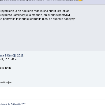
ee pyörilleen ja on edelleen radalla saa suoritusta jatkaa.
hteydessä katolla/kyljellä maahan, on suoritus päättynyt.
ää porttivälin takapuolelle/radalta ulos, on suoritus päättynyt.
tuja Sääntöjä 2011
011, 13:31:42 »
olisi näin
tänsä vajaa
udistettuja Sääntöjä 2011