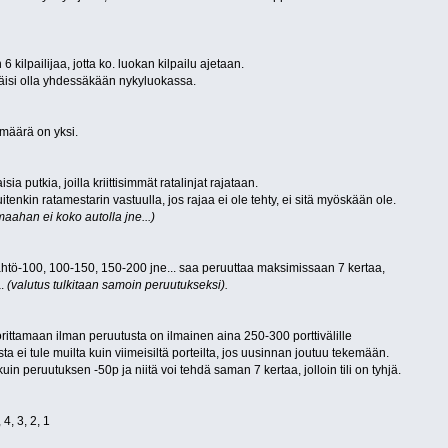
 kilpailijaa, jotta ko. luokan kilpailu ajetaan.
pitäisi olla yhdessäkään nykyluokassa.
määrä on yksi.
ia putkia, joilla kriittisimmät ratalinjat rajataan.
tenkin ratamestarin vastuulla, jos rajaa ei ole tehty, ei sitä myöskään ole.
 maahan ei koko autolla jne...)
 lähtö-100, 100-150, 150-200 jne... saa peruuttaa maksimissaan 7 kertaa,
a.
(valutus tulkitaan samoin peruutukseksi).
orittamaan ilman peruutusta on ilmainen aina 250-300 porttivälille
ta ei tule muilta kuin viimeisiltä porteilta, jos uusinnan joutuu tekemään.
in peruutuksen -50p ja niitä voi tehdä saman 7 kertaa, jolloin tili on tyhjä.
 4, 3, 2, 1