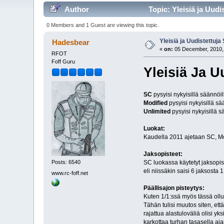
Author
Topic: Yleisiä ja Uudi
0 Members and 1 Guest are viewing this topic.
Yleisiä ja Uudistettuja
Hadesbear
«
on:
05 December, 2010, 
RFOT
Foff Guru
Yleisiä Ja U
SC
pysyisi nykyisillä säännöill
Modified
pysyisi nykyisillä sää
Unlimited
pysyisi nykyisillä sä
Luokat:
Kaudella 2011 ajetaan SC, Mod
Jaksopisteet:
SC luokassa käytetyt jaksopist
Posts: 6540
eli niissäkin saisi 6 jaksosta
www.rc-foff.net
Päällisajon pisteytys:
Kuten 1/1:ssä myös tässä ollu
Tähän tulisi muutos siten, ett
rajattua alastuloväliä olisi y
karkottaa turhan tasasella aja