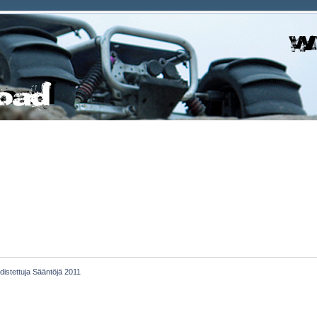
udistettuja Sääntöjä 2011