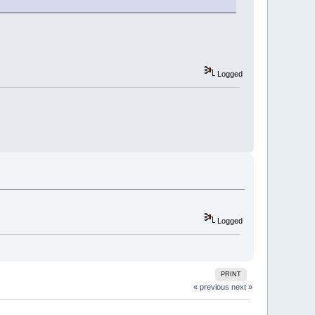
Logged
Logged
PRINT
« previous
next »