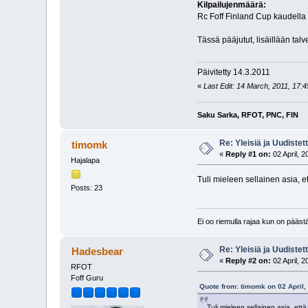
Kilpailujenmäärä:
Rc Foff Finland Cup kaudella 
Tässä pääjutut, lisäillään tal
Päivitetty 14.3.2011
«
Last Edit: 14 March, 2011, 17:
Saku Sarka, RFOT, PNC, FIN
Re: Yleisiä ja Uudistet
timomk
«
Reply #1 on:
02 April, 2
Hajalapa
Tuli mieleen sellainen asia, et
Posts: 23
Ei oo riemulla rajaa kun on pääs
Re: Yleisiä ja Uudistet
Hadesbear
«
Reply #2 on:
02 April, 2
RFOT
Foff Guru
Quote from: timomk on 02 April,
Tuli mieleen sellainen asia, että 