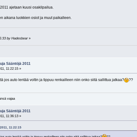
2011 ajetaan kuusi osakilpailua.
ven aikana luokkien osiot ja muut paikalleen.
45:33 by Hadesbear
»
tuja Sääntöjä 2011
011, 11:22:15 »
tä jos auto lentää voltin ja tippuu renkailleen niin onko siitä sallittua jatkaa?
??
tänsä vajaa
tuja Sääntöjä 2011
011, 11:36:13 »
 2011, 11:22:15
jos auto lentää voltin ja tippuu renkailleen niin onko siitä sallittua jatkaa?
??