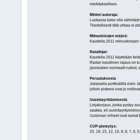
merkityksellisen.
Minimi autoraja:
Luokassa tulee olla vähintään 6
Tilastollisesti tätä uhkaa ei 
Miinuskisojen määrä:
Kaudella 2011 miinuskisojen 
Ratalinjat:
Kaudella 2011 käytetään keltais
Radan lopullinen rajaus on kui
(poislukien normaalit rutiinit,
Peruutuksesta
Jokaisella porttivälillä esim.
jolloin pisteesi ovat jo nolliss
Uusintayrittämisestä
Linjakorjaus, jonka pystyy su
saakka, eli uusintayritysmiinus
Uusinnan virheet ovat samat ku
CUP-pisteytys:
25, 19, 15, 12, 10, 9, 8, 7, 6, 5,