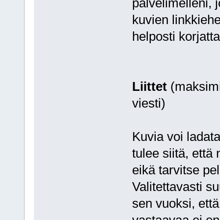
palvelimelleni, 
kuvien linkkieh
helposti korjatt
Liittet
(maksimi
viesti)
Kuvia voi ladata 
tulee siitä, ett
eikä tarvitse pe
Valitettavasti s
sen vuoksi, että
vastaavaa ei en