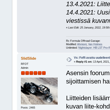
13.4.2021: Liitt
14.4.2021: Uusi
viestissä kuva
«
Last Edit: 25 January, 2022, 19:58:
Rc Formula Offroad Garage:
Modified:
Ahmiont
,
Van Holmes
Unlimited:
Nightslayer: HB LST Pro-
Vs: Foffi avattu uudelleen
SlidSlide
«
Reply #1 on:
13 April, 2021
RFOT
Admin
Asensin foorumil
sijoittamisen h
Liitteiden lisää
kuvan liite-kohd
Posts: 2465