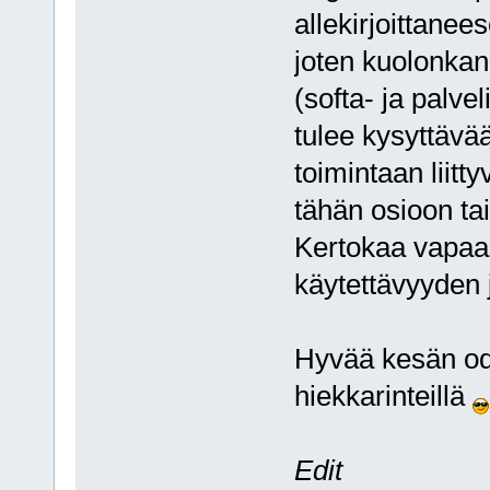
allekirjoittanee
joten kuolonka
(softa- ja palve
tulee kysyttävä
toimintaan liitt
tähän osioon tai 
Kertokaa vapaas
käytettävyyden 
Hyvää kesän odo
hiekkarinteillä
Edit