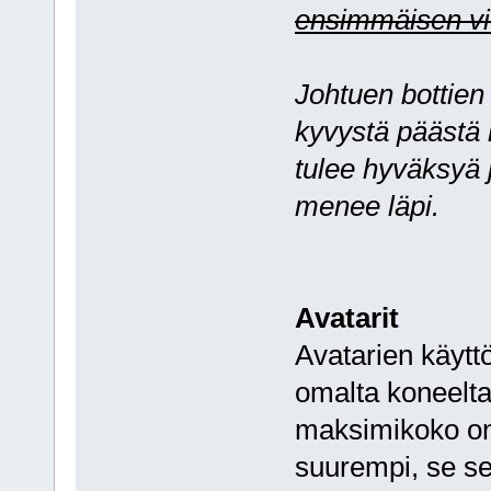
ensimmäisen vi
Johtuen bottien
kyvystä päästä 
tulee hyväksyä 
menee läpi.
Avatarit
Avatarien käytt
omalta koneelta t
maksimikoko on 
suurempi, se se