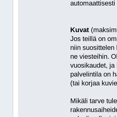
automaattisesti
Kuvat
(maksimi
Jos teillä on om
niin suosittelen
ne viesteihin. O
vuosikaudet, ja 
palvelintila on 
(tai korjaa kuvi
Mikäli tarve tul
rakennusaiheide