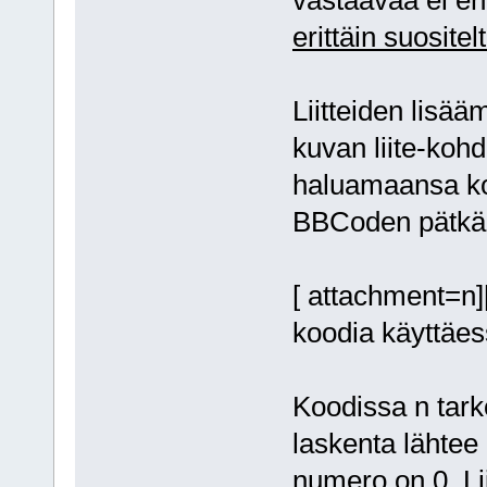
erittäin suositel
Liitteiden lisää
kuvan liite-kohd
haluamaansa koh
BBCoden pätkä
[ attachment=n
koodia käyttäes
Koodissa n tarko
laskenta lähtee 
numero on 0. Lii