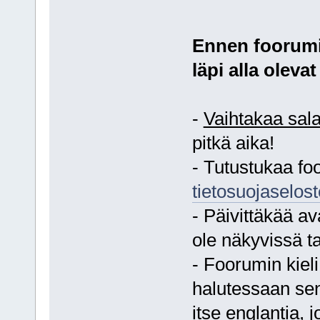
Ennen foorumi
läpi alla olevat
-
Vaihtakaa sal
pitkä aika!
- Tutustukaa f
tietosuojaselos
- Päivittäkää av
ole näkyvissä ta
- Foorumin kiel
halutessaan sen
itse englantia,