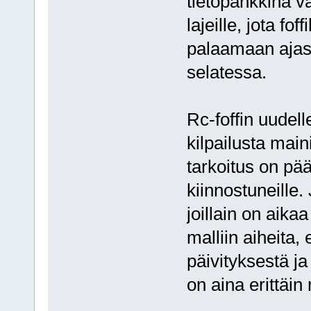
tietopankkina v
lajeille, jota f
palaamaan ajas
selatessa.
Rc-foffin uudel
kilpailusta main
tarkoitus on pää
kiinnostuneille
joillain on aika
malliin aiheita,
päivityksestä j
on aina erittäin