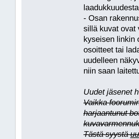
laadukkuudesta
- Osan rakennus
sillä kuvat ovat
kyseisen linkin 
osoitteet tai lad
uudelleen näkyv
niin saan laitet
Uudet jäsenet 
Vaikka foorumin 
harjaantunut bott
kuvavarmennuks
Tästä syystä
uu