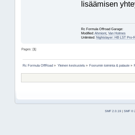
lisäämisen yht
Rc Formula Offroad Garage:
Modified:
Ahmiont
,
Van Holmes
Unlimited:
Nightslayer: HB LST Pro-
Pages: [
1
]
Rc Formula OffRoad
»
Yleinen keskustelu
»
Foorumin toiminta & palaute
»
SMF 2.0.19
|
SMF © 