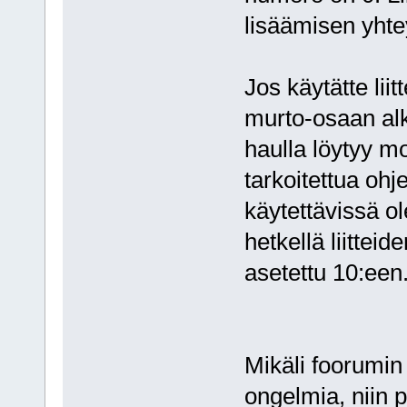
lisäämisen yht
Jos käytätte lii
murto-osaan al
haulla löytyy 
tarkoitettua ohj
käytettävissä ol
hetkellä liitte
asetettu 10:ee
Mikäli foorumin
ongelmia, niin 