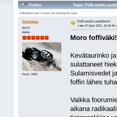
Author
Topic: Foffi avattu uude
0 Members and 1 Guest are viewing this topic.
Foffi avattu uudelleen!
SlidSlide
«
on:
07 April, 2021, 18:36:46 »
RFOT
Admin
Moro foffiväki!
Kevätaurinko ja
sulattaneet hiek
Sulamisvedet ja
Posts: 2465
foffin lähes tu
Vaikka foorumie
aikana radikaalis