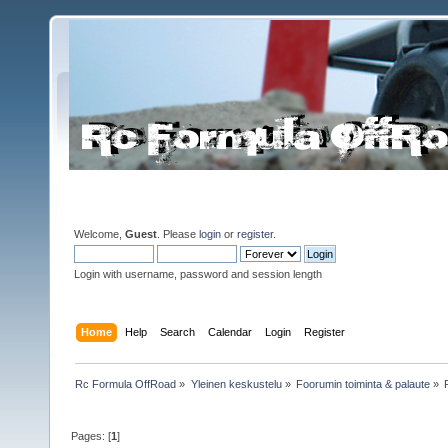
Welcome,
Guest
. Please
login
or
register
.
Login with username, password and session length
Home
Help
Search
Calendar
Login
Register
Rc Formula OffRoad
»
Yleinen keskustelu
»
Foorumin toiminta & palaute
»
Pages: [
1
]