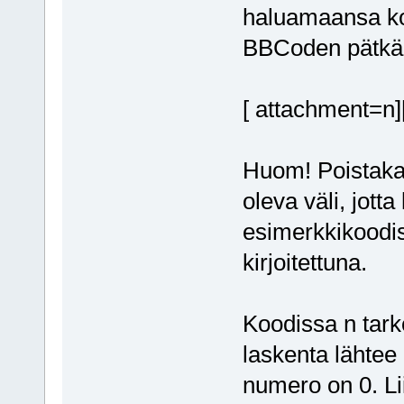
haluamaansa koh
BBCoden pätkä
[ attachment=n]
Huom! Poistakaa
oleva väli, jotta
esimerkkikoodis
kirjoitettuna.
Koodissa n tarko
laskenta lähtee 
numero on 0. Lii