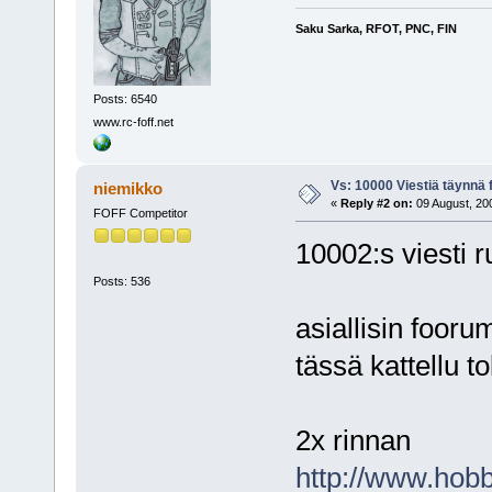
Saku Sarka, RFOT, PNC, FIN
Posts: 6540
www.rc-foff.net
Vs: 10000 Viestiä täynnä 
niemikko
«
Reply #2 on:
09 August, 200
FOFF Competitor
10002:s viesti ru
Posts: 536
asiallisin fooru
tässä kattellu to
2x rinnan
http://www.hobb