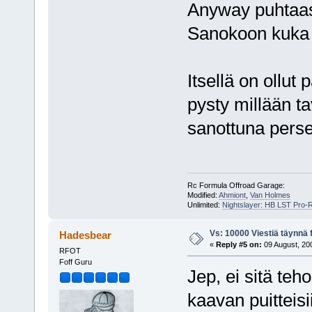
Anyway puhtaas
Sanokoon kuka 
Itsellä on ollut
pysty millään t
sanottuna perse
Rc Formula Offroad Garage:
Modified:
Ahmiont
,
Van Holmes
Unlimited:
Nightslayer: HB LST Pro-
Vs: 10000 Viestiä täynnä 
Hadesbear
«
Reply #5 on:
09 August, 200
RFOT
Foff Guru
Jep, ei sitä teh
kaavan puitteisi