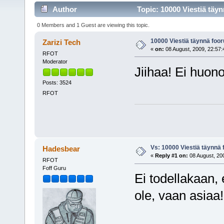
Author
Topic: 10000 Viestiä täy
0 Members and 1 Guest are viewing this topic.
10000 Viestiä täynnä foor
Zarizi Tech
«
on:
08 August, 2009, 22:57:
RFOT
Moderator
Jiihaa! Ei huono
Posts: 3524
RFOT
Vs: 10000 Viestiä täynnä 
Hadesbear
«
Reply #1 on:
08 August, 200
RFOT
Foff Guru
Ei todellakaan, 
ole, vaan asia