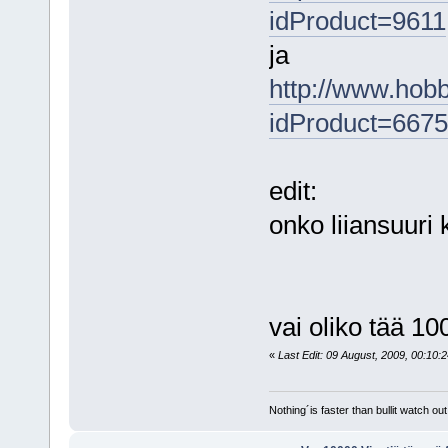
idProduct=9611
ja
http://www.hobb
idProduct=6675
edit:
onko liiansuuri
vai oliko tää 1
«
Last Edit: 09 August, 2009, 00:10:
Nothing´is faster than bullit watch out