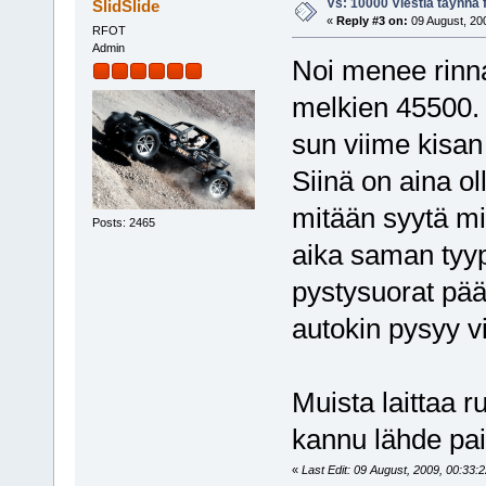
Vs: 10000 Viestiä täynnä 
SlidSlide
«
Reply #3 on:
09 August, 200
RFOT
Admin
Noi menee rinna
melkien 45500.
sun viime kisan b
Siinä on aina ol
mitään syytä mik
Posts: 2465
aika saman tyypp
pystysuorat pää
autokin pysyy vi
Muista laittaa r
kannu lähde pai
«
Last Edit: 09 August, 2009, 00:33:2