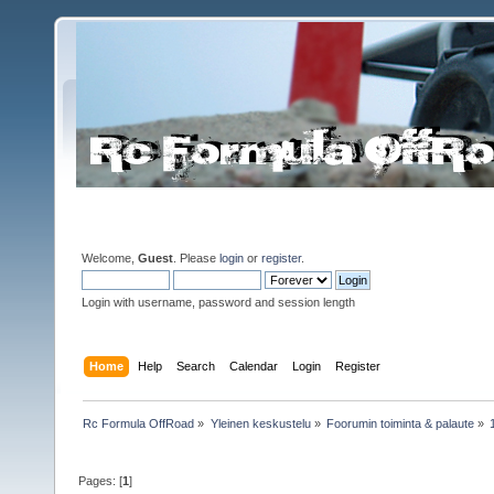
Welcome,
Guest
. Please
login
or
register
.
Login with username, password and session length
Home
Help
Search
Calendar
Login
Register
Rc Formula OffRoad
»
Yleinen keskustelu
»
Foorumin toiminta & palaute
»
Pages: [
1
]