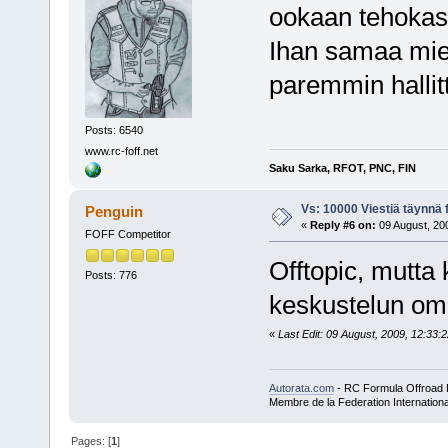
ookaan tehokas 
Ihan samaa mielt
paremmin hallitt
Posts: 6540
www.rc-foff.net
Saku Sarka, RFOT, PNC, FIN
Vs: 10000 Viestiä täynnä 
Penguin
«
Reply #6 on:
09 August, 200
FOFF Competitor
Offtopic, mutta 
Posts: 776
keskustelun oma
«
Last Edit: 09 August, 2009, 12:33:
Autorata.com
- RC Formula Offroad
Membre de la Federation Internationa
Pages: [
1
]