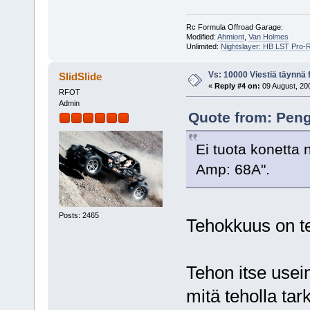
Rc Formula Offroad Garage:
Modified:
Ahmiont
,
Van Holmes
Unlimited:
Nightslayer: HB LST Pro-
Vs: 10000 Viestiä täynnä 
SlidSlide
«
Reply #4 on:
09 August, 200
RFOT
Admin
Quote from: Peng
Ei tuota konetta 
Amp: 68A".
Posts: 2465
Tehokkuus on te
Tehon itse usein
mitä teholla tar