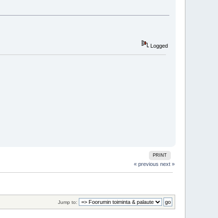
Logged
PRINT
« previous
next »
Jump to: