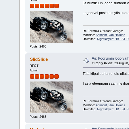
Ja huhtikuun logon suhteen voi 
Logon voi postata myös suo
Rc Formula Offroad Garage:
Modified:
Ahmiont
,
Van Holmes
Unlimited:
Nightslayer: HB LST 
Posts: 2465
Vs: Foorumin logo vaih
SlidSlide
«
Reply #2 on:
23 August,
RFOT
Admin
Tätä kilpailuahan ei ole ollut 
Tästä eteenpäin saamme ihaill
Rc Formula Offroad Garage:
Modified:
Ahmiont
,
Van Holmes
Unlimited:
Nightslayer: HB LST 
Posts: 2465
Vs: Foorumin logo vaih