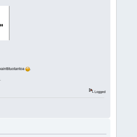
painttituotantoa
.
.
Logged