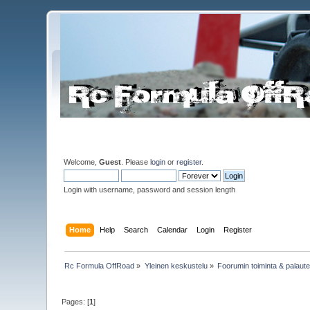
Welcome,
Guest
. Please
login
or
register
.
Login with username, password and session length
Home
Help
Search
Calendar
Login
Register
Rc Formula OffRoad
»
Yleinen keskustelu
»
Foorumin toiminta & palaut
Pages: [
1
]