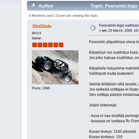
Author
Topic: Foorumin logo va
0 Members and 1 Guest are viewing this topic.
Foorumin logo vaihtuvaks
SlidSlide
«
on:
23 March, 2008, 16:
RFOT
Admin
Foorumin yläpalkissa oleva lo
Kilpailuun voi osallistua kuk
Jos joku haluaa osallistua, o
Kilpailulla haluamme mahdolli
Välillisesti mutta kuitenkin!
Valinta tehtäisiin sillä tavall
Posts: 2465
Jos selkeää voittajaa ei löyd
Sen voittaja pääsisi loistamaa
Jotain kriteerejä:
- kuva ei saa sisältää pornogr
- kuvassa on luettava Rc For
Kuvan leveys: 1160 pikseliä
Kuvan korkeus: 150