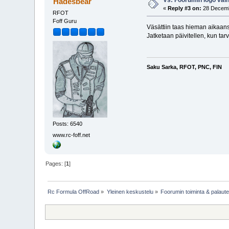
Hadesbear
«
Reply #3 on:
28 Decembe
RFOT
Foff Guru
Väsättiin taas hieman aikaans
Jatketaan päivitellen, kun tarve
Saku Sarka, RFOT, PNC, FIN
Posts: 6540
www.rc-foff.net
Pages: [
1
]
Rc Formula OffRoad
»
Yleinen keskustelu
»
Foorumin toiminta & palaut