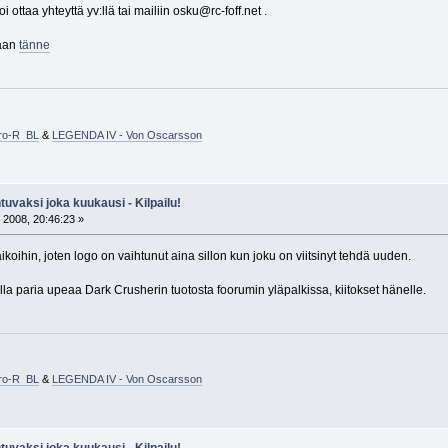
ottaa yhteyttä yv:llä tai mailiin osku@rc-foff.net .
raan
tänne
Pro-R BL
&
LEGENDA IV - Von Oscarsson
tuvaksi joka kuukausi - Kilpailu!
 2008, 20:46:23 »
aikoihin, joten logo on vaihtunut aina sillon kun joku on viitsinyt tehdä uuden.
a paria upeaa Dark Crusherin tuotosta foorumin yläpalkissa, kiitokset hänelle.
Pro-R BL
&
LEGENDA IV - Von Oscarsson
tuvaksi joka kuukausi - Kilpailu!