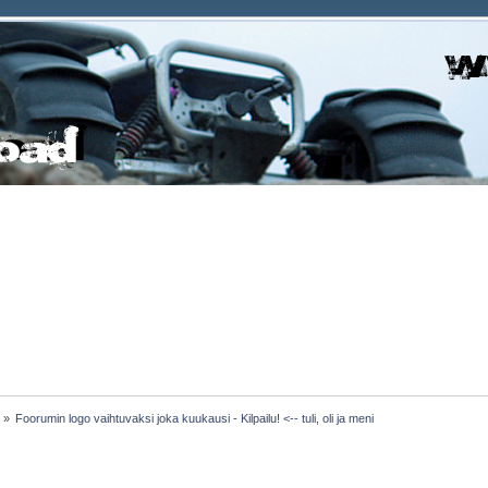
e
»
Foorumin logo vaihtuvaksi joka kuukausi - Kilpailu! <-- tuli, oli ja meni