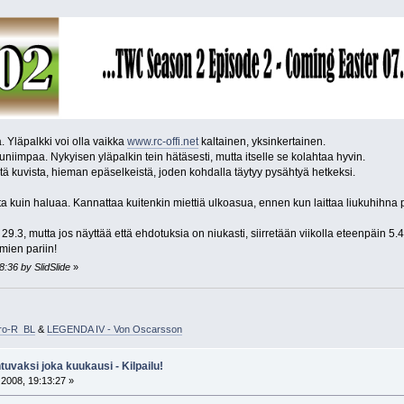
a. Yläpalkki voi olla vaikka
www.rc-offi.net
kaltainen, yksinkertainen.
niimpaa. Nykyisen yläpalkin tein hätäsesti, mutta itselle se kolahtaa hyvin.
tä kuvista, hieman epäselkeistä, joden kohdalla täytyy pysähtyä hetkeksi.
ta kuin haluaa. Kannattaa kuitenkin miettiä ulkoasua, ennen kun laittaa liukuhihna 
9.3, mutta jos näyttää että ehdotuksia on niukasti, siirretään viikolla eteenpäin 5.4
lmien pariin!
8:36 by SlidSlide
»
Pro-R BL
&
LEGENDA IV - Von Oscarsson
tuvaksi joka kuukausi - Kilpailu!
2008, 19:13:27 »