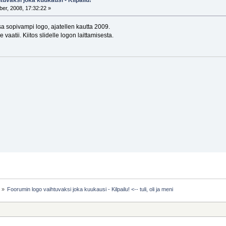
r, 2008, 17:32:22 »
a sopivampi logo, ajatellen kautta 2009.
 vaatii. Kiitos slidelle logon laittamisesta.
e
»
Foorumin logo vaihtuvaksi joka kuukausi - Kilpailu! <-- tuli, oli ja meni