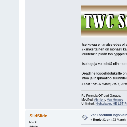
Itse kuvaa ei tarvitse edes oll
Yksinkertainen on monasti kau
Muutenkin pidän ton tyyppisis
Itse logoja voi tehdä niin mon
Deadline logoehdotuksille on 2
Intoa ja inspiraatioo suunnite
«
Last Edit: 26 March, 2021, 23:0
Rc Formula Offroad Garage:
Modified:
Ahmiont
,
Van Holmes
Unlimited:
Nightslayer: HB LST 
Vs: Foorumin logo vaih
SlidSlide
«
Reply #1 on:
23 March, 
RFOT
Admin