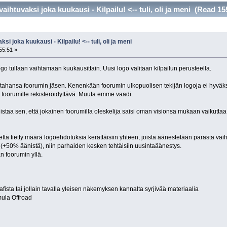
ihtuvaksi joka kuukausi - Kilpailu! <-- tuli, oli ja meni (Read 15
i joka kuukausi - Kilpailu! <-- tuli, oli ja meni
55:51 »
go tullaan vaihtamaan kuukausittain. Uusi logo valitaan kilpailun perusteella.
a tahansa foorumin jäsen. Kenenkään foorumin ulkopuolisen tekijän logoja ei hyväks
n foorumille rekisteröidyttävä. Muuta emme vaadi.
staa sen, että jokainen foorumilla oleskelija saisi oman visionsa mukaan vaikutta
a, että tietty määrä logoehdotuksia kerättäisiin yhteen, joista äänestetään parasta vai
y (+50% äänistä), niin parhaiden kesken tehtäisiin uusintaäänestys.
n foorumin yllä.
afista tai jollain tavalla yleisen näkemyksen kannalta syrjivää materiaalia
mula Offroad