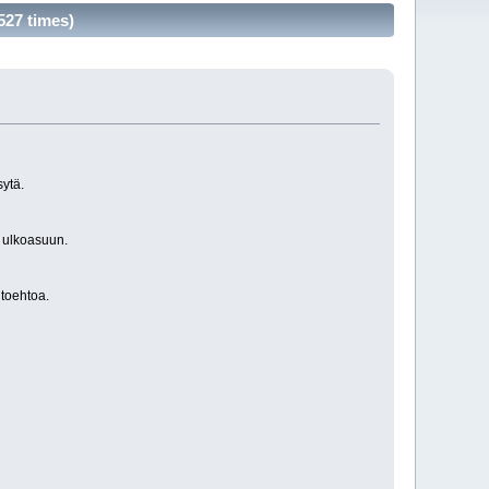
527 times)
ytä.
a ulkoasuun.
htoehtoa.